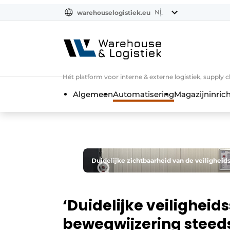
NL
warehouselogistiek.eu
NL
EN
DE
Hét platform voor interne & externe logistiek, supply 
Algemeen
Automatisering
Magazijninrich
Duidelijke zichtbaarheid van de veiligheids
‘Duidelijke veiligheid
bewegwijzering steeds