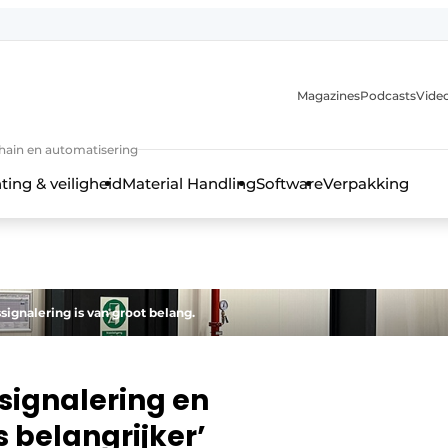
Magazines
Podcasts
Video
chain en automatisering
ting & veiligheid
Material Handling
Software
Verpakking
signalering is van groot belang.
ssignalering en
 belangrijker’