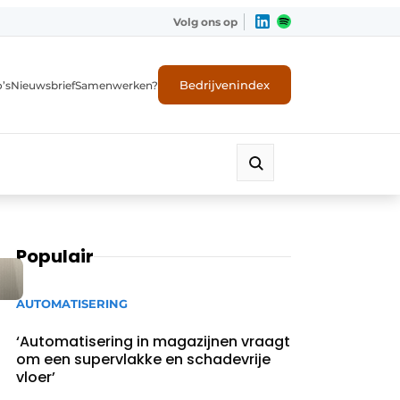
Volg ons op
Bedrijvenindex
’s
Nieuwsbrief
Samenwerken?
Populair
AUTOMATISERING
‘Automatisering in magazijnen vraagt
om een supervlakke en schadevrije
vloer’