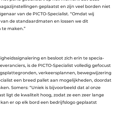
gazijn­stellingen geplaatst en zijn veel borden niet
igenaar van de PICTO-Specialist. “Omdat wij
 van de standaardmaten en lossen we dit
n te maken.”
ligheids­signalering en besloot zich erin te specia­
 leveranciers, is de PICTO-Specialist volledig gefocust
gs­plattegronden, verkeersplannen, beweg­wijzering
cialist een breed pallet aan mogelijk­­heden, doordat
ken. Somers: “Uniek is bijvoorbeeld dat al onze
st ligt de kwaliteit hoog, zodat ze een zeer lange
kan er op elk bord een bedrijfslogo geplaatst