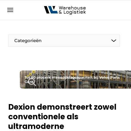
NL
warehouselogistiek.eu
NL
EN
DE
Categorieën
Tot 80 procent meer opslagcapaciteit bij Volvo Parts
Gent.
Dexion demonstreert zowel
conventionele als
ultramoderne