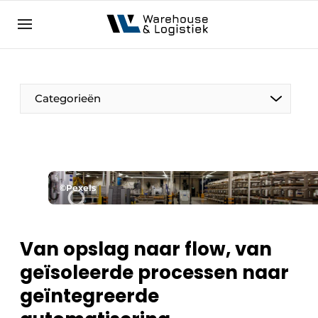
NL
warehouselogistiek.eu
NL
EN
DE
Categorieën
©Pexels
Van opslag naar flow, van
geïsoleerde processen naar
geïntegreerde