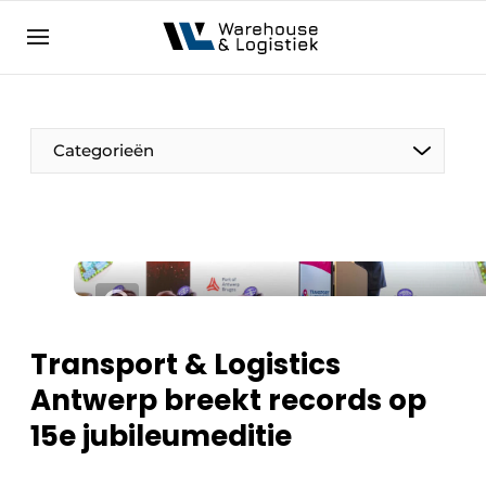
NL
warehouselogistiek.eu
NL
EN
DE
Categorieën
Transport & Logistics
Antwerp breekt records op
15e jubileumeditie