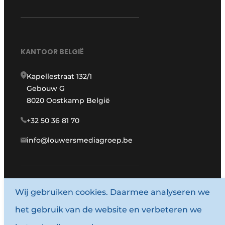
KANTOOR BELGIË
Kapellestraat 132/1
Gebouw G
8020 Oostkamp België
+32 50 36 81 70
info@louwersmediagroep.be
www.louwersmediagroep.com
Wij gebruiken cookies. Daarmee analyseren we
het gebruik van de website en verbeteren we
© 1987 - 2026 Louwersmediagroep.