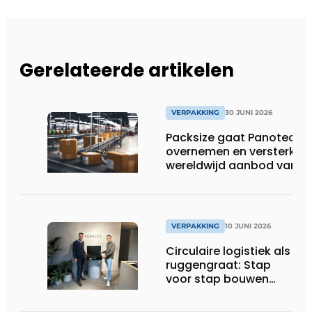
Gerelateerde artikelen
VERPAKKING
30 JUNI 2026
Packsize gaat Panotec
overnemen en versterkt
wereldwijd aanbod van
geautomatiseerde
verpakkingsoplossingen
VERPAKKING
10 JUNI 2026
Circulaire logistiek als
ruggengraat: Stap
voor stap bouwen
aan een gesloten
systeem