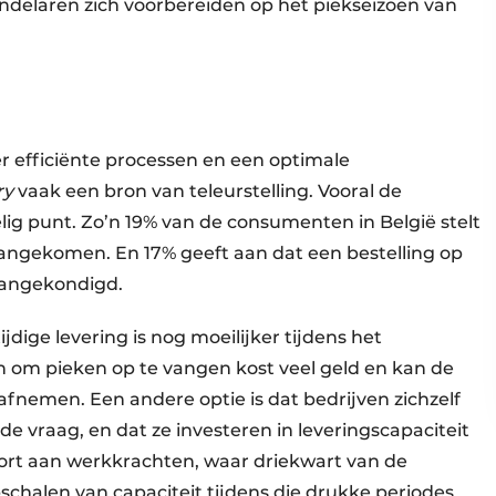
andelaren zich voorbereiden op het piekseizoen van
efficiënte processen en een optimale
ery
vaak een bron van teleurstelling. Vooral de
elig punt. Zo’n 19% van de consumenten in België stelt
 aangekomen. En 17% geeft aan dat een bestelling op
 aangekondigd.
dige levering is nog moeilijker tijdens het
n om pieken op te vangen kost veel geld en kan de
afnemen. Een andere optie is dat bedrijven zichzelf
e vraag, en dat ze investeren in leveringscapaciteit
rt aan werkkrachten, waar driekwart van de
pschalen van capaciteit tijdens die drukke periodes