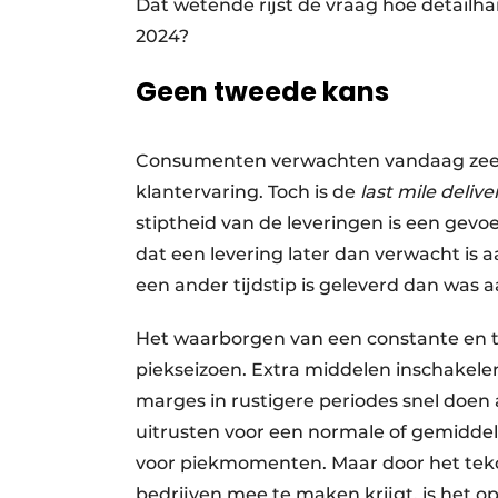
Dat wetende rijst de vraag hoe detailh
2024?
Geen tweede kans
Consumenten verwachten vandaag zeer 
klantervaring. Toch is de
last mile deliv
stiptheid van de leveringen is een gevo
dat een levering later dan verwacht is
een ander tijdstip is geleverd dan was
Het waarborgen van een constante en tij
piekseizoen. Extra middelen inschakele
marges in rustigere periodes snel doen 
uitrusten voor een normale of gemiddeld
voor piekmomenten. Maar door het teko
bedrijven mee te maken krijgt, is het o