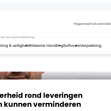
Magazines
Podcasts
Video
chain en automatisering
ting & veiligheid
Material Handling
Software
Verpakking
kerheid rond leveringen
oen kunnen verminderen