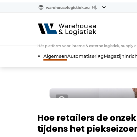
NL
warehouselogistiek.eu
NL
EN
DE
Hét platform voor interne & externe logistiek, supply 
Algemeen
Automatisering
Magazijninrich
Hoe retailers de onze
tijdens het piekseiz