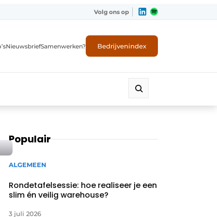
Volg ons op
Bedrijvenindex
’s
Nieuwsbrief
Samenwerken?
Populair
ALGEMEEN
Rondetafelsessie: hoe realiseer je een
slim én veilig warehouse?
3 juli 2026