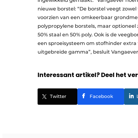
ingewikkeld gemaakt.” Vangaever noemt
nieuwe borstel: “De borstel veegt zowel
voorzien van een omkeerbaar grondmes
polypropylene borstels, maar optioneel z
50% staal en 50% poly. Ook is de veegbor
een sproeisysteem om stofhinder extra 
uitgebreide gamma”, besluit Vangaever
Interessant artikel? Deel het ve
Twitter
Facebook