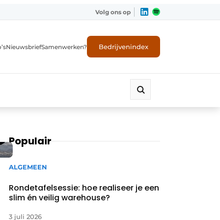
Volg ons op
Bedrijvenindex
’s
Nieuwsbrief
Samenwerken?
Populair
ALGEMEEN
Rondetafelsessie: hoe realiseer je een
slim én veilig warehouse?
3 juli 2026