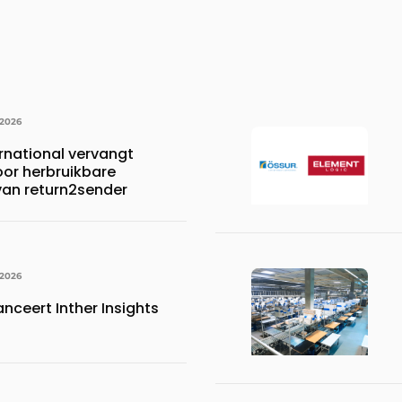
 2026
rnational vervangt
oor herbruikbare
 van return2sender
 2026
anceert Inther Insights