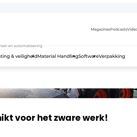
Magazines
Podcasts
Video
chain en automatisering
ting & veiligheid
Material Handling
Software
Verpakking
ikt voor het zware werk!