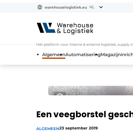
NL
warehouselogistiek.eu
NL
EN
DE
Hét platform voor interne & externe logistiek, supply 
Algemeen
Automatisering
Magazijninrich
Een veegborstel gesch
23 september 2019
ALGEMEEN