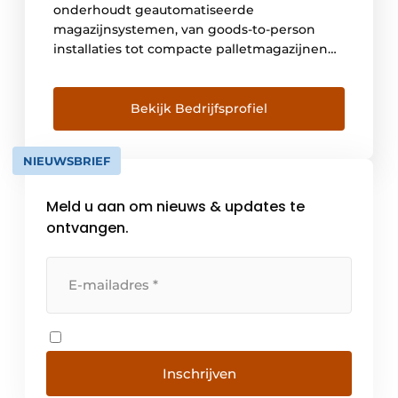
onderhoudt geautomatiseerde
magazijnsystemen, van goods-to-person
installaties tot compacte palletmagazijnen
met hoge opslagdichtheid. De aansturing
verloopt via ons eigen intelligente
magazijnbesturingssysteem, ontwikkeld en
Bekijk Bedrijfsprofiel
beheerd door onze eigen specialisten. Wij
werken nauw samen met klanten en
NIEUWSBRIEF
technologiepartners, van de eerste
ontwerpfase tot en met de implementatie.
Meld u aan om nieuws & updates te
Die aanpak zorgt ervoor dat systemen
aansluiten […]
ontvangen.
Inschrijven