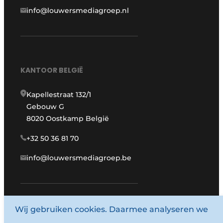
info@louwersmediagroep.nl
KANTOOR BELGIË
Kapellestraat 132/1
Gebouw G
8020 Oostkamp België
+32 50 36 81 70
info@louwersmediagroep.be
www.louwersmediagroep.com
Wij gebruiken cookies. Daarmee analyseren we