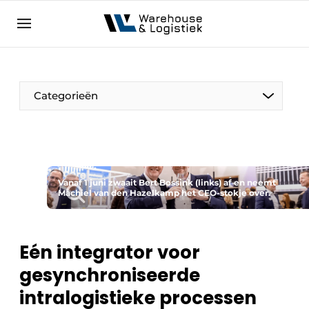
NL
warehouselogistiek.eu
NL
EN
DE
Categorieën
Vanaf 1 juni zwaait Bert Bossink (links) af en neemt
Machiel van den Hazelkamp het CEO-stokje over.
Eén integrator voor
gesynchroniseerde
intralogistieke processen