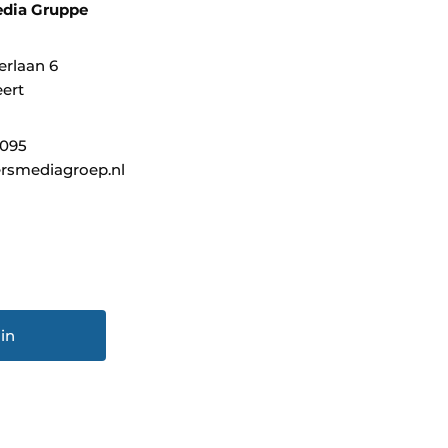
dia Gruppe
erlaan 6
ert
0095
rsmediagroep.nl
in