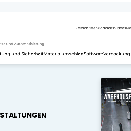
Zeitschriften
Podcasts
Videos
Ne
rkette und Automatisierung
tung und Sicherheit
Materialumschlag
Software
Verpackung
NSTALTUNGEN