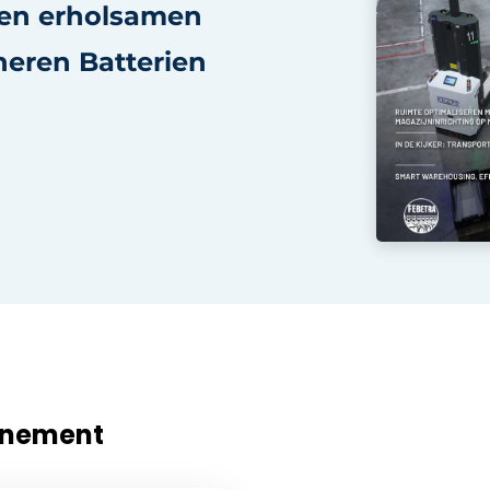
inen erholsamen
nneren Batterien
nnement