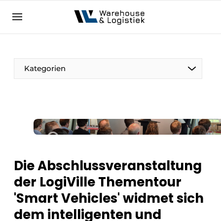
DE
warehouselogistiek.eu
NL
EN
DE
Kategorien
Die Abschlussveranstaltung
der LogiVille Thementour
'Smart Vehicles' widmet sich
dem intelligenten und