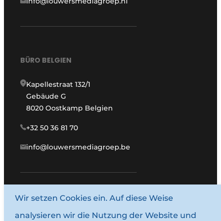
info@louwersmediagroep.nl
BÜRO BELGIEN
Kapellestraat 132/1
Gebäude G
8020 Oostkamp Belgien
+32 50 36 81 70
info@louwersmediagroep.be
www.louwersmediagroep.com
Wir setzen Cookies ein. Auf diese Weise
analysieren wir die Nutzung der Website und
© 1987–2026 Louwersmediagroep.