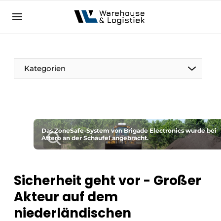
DE
warehouselogistiek.eu
NL
EN
DE
Kategorien
Das ZoneSafe-System von Brigade Electronics wurde bei
Attero an der Schaufel angebracht.
Sicherheit geht vor - Großer
Akteur auf dem
niederländischen