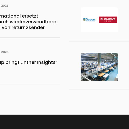
I 2026
rnational ersetzt
durch wiederverwendbare
l von return2sender
I 2026
p bringt „Inther Insights“