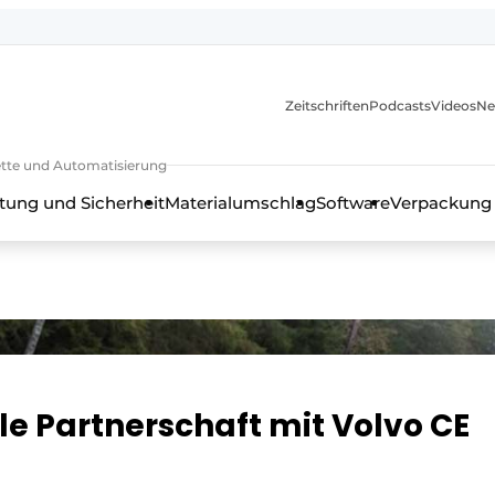
Zeitschriften
Podcasts
Videos
Ne
rkette und Automatisierung
tung und Sicherheit
Materialumschlag
Software
Verpackung
ale Partnerschaft mit Volvo CE