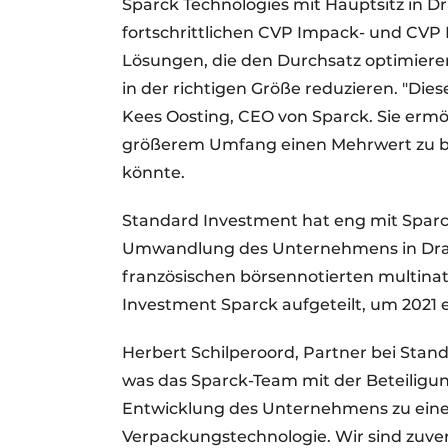
Sparck Technologies mit Hauptsitz in Dra
fortschrittlichen CVP Impack- und CVP
Lösungen, die den Durchsatz optimieren
in der richtigen Größe reduzieren. "Die
Kees Oosting, CEO von Sparck. Sie ermö
größerem Umfang einen Mehrwert zu bie
könnte.
Standard Investment hat eng mit Spar
Umwandlung des Unternehmens in Drach
französischen börsennotierten multin
Investment Sparck aufgeteilt, um 202
Herbert Schilperoord, Partner bei Standa
was das Sparck-Team mit der Beteiligun
Entwicklung des Unternehmens zu einem
Verpackungstechnologie. Wir sind zuve