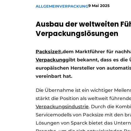
9 Mai 2025
ALLGEMEIN
VERPACKUNG
Ausbau der weltweiten Fü
Verpackungslösungen
Packsize®.
dem Marktführer für nachha
Verpackung
gibt bekannt, dass es di
europäischen Hersteller von automati
vereinbart hat.
Die Übernahme ist ein wichtiger Meilen
stärkt die Position als weltweit führe
Verpackungsindustrie
. Durch die Kombi
Servicemodells von Packsize mit den b
Lösungen von Sparck bietet das Unter