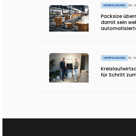
VERPACKUNG
30. 
Packsize über
damit sein we
automatisier
VERPACKUNG
10. 
Kreislaufwirts
für Schritt z