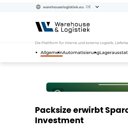
DE
warehouselogistiek.eu
NL
EN
DE
Die Plattform für interne und externe Logistik, Liefe
Allgemein
Automatisierung
Lagerausstat
Packsize erwirbt Spar
Investment