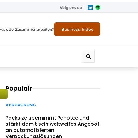
Volg ons op
Business-Index
wsletter
Zusammenarbeiten?
Populair
VERPACKUNG
Packsize übernimmt Panotec und
stärkt damit sein weltweites Angebot
an automatisierten
Verpackungslösungen