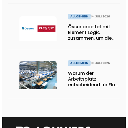
ALLGEMEIN
14. JULI 2026
Össur arbeitet mit
Element Logic
zusammen, um die
Logistik im
Gesundheitswesen in
den Niederlanden zu
unterstützen
ALLGEMEIN
10. JULI 2026
Warum der
Arbeitsplatz
entscheidend für Flow,
Ergonomie und
Produktivität ist