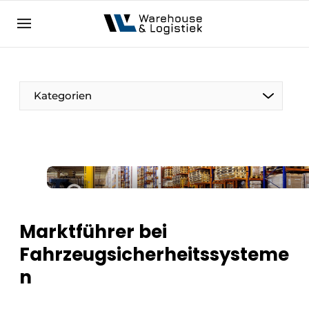
DE
warehouselogistiek.eu
NL
EN
DE
Kategorien
Marktführer bei
Fahrzeugsicherheitssysteme
n