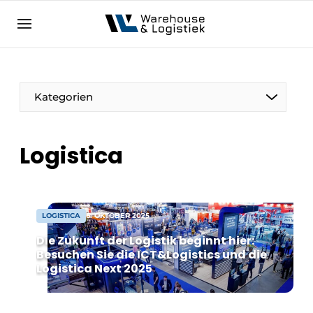
DE
warehouselogistiek.eu
NL
EN
DE
Kategorien
Logistica
LOGISTICA
6. OKTOBER 2025
Die Zukunft der Logistik beginnt hier:
Besuchen Sie die ICT&Logistics und die
Logistica Next 2025