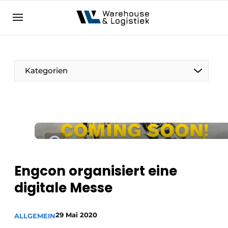
DE
warehouselogistiek.eu
NL
EN
DE
Kategorien
Engcon organisiert eine
digitale Messe
29 Mai 2020
ALLGEMEIN