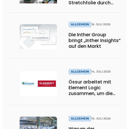
Stretchfolie durch
wiederverwendbare
Palettenwickel von
return2sender
ALLGEMEIN
16. JULI 2026
Die Inther Group
bringt „Inther Insights“
auf den Markt
ALLGEMEIN
14. JULI 2026
Össur arbeitet mit
Element Logic
zusammen, um die
Logistik im
Gesundheitswesen in
den Niederlanden zu
unterstützen
ALLGEMEIN
10. JULI 2026
Warum der