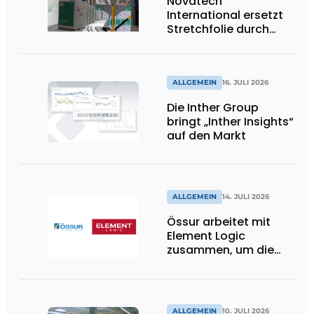
Novatech
International ersetzt
Stretchfolie durch
wiederverwendbare
Palettenwickel von
return2sender
ALLGEMEIN
16. JULI 2026
Die Inther Group
bringt „Inther Insights“
auf den Markt
ALLGEMEIN
14. JULI 2026
Össur arbeitet mit
Element Logic
zusammen, um die
Logistik im
Gesundheitswesen in
den Niederlanden zu
unterstützen
ALLGEMEIN
10. JULI 2026