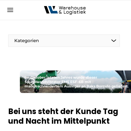
DE
warehouselogistiek.eu
NL
EN
DE
Kategorien
Im Oktober letzten Jahres wurde dieser
Spundwandvibrator EMS ESF-6B mit
maßgeschneidertem Ausleger an Baks Borculo geliefert.
Bei uns steht der Kunde Tag
und Nacht im Mittelpunkt