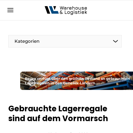
DE
warehouselogistiek.eu
NL
EN
DE
Kategorien
Begra verfügt über den größten Bestand an gebrauchten
Lagerregalen in den Benelux-Ländern.
Gebrauchte Lagerregale
sind auf dem Vormarsch